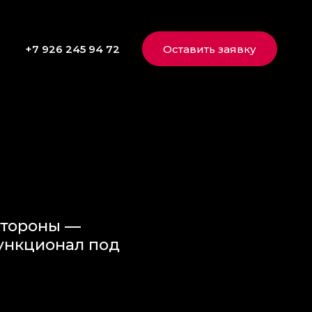
+7 926 245 94 72
Оставить заявку
стороны —
ункционал под