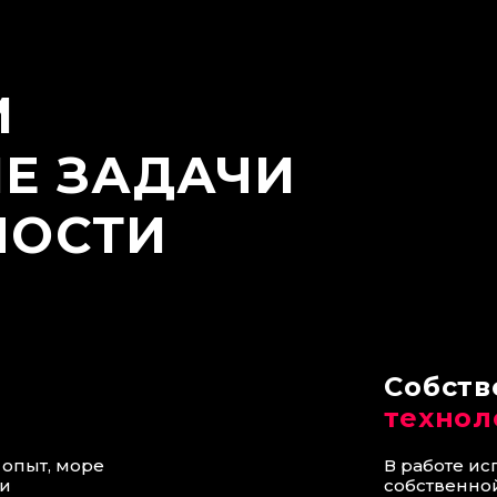
М
Е ЗАДАЧИ
НОСТИ
Собст
технол
опыт, море
В работе и
ми
собственной