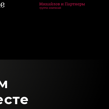
м
есте