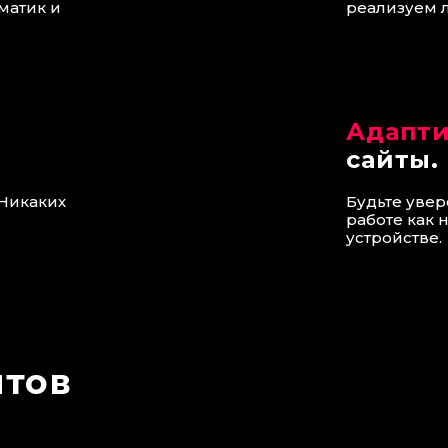
матик и
реализуем 
Адапт
сайты.
Никаких
Будьте увер
работе как 
устройстве.
нтов