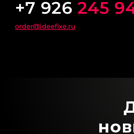
+7 926
245 9
order@ideefixe.ru
нов