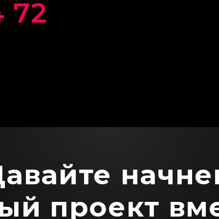
4 72
Давайте начне
ый проект вм