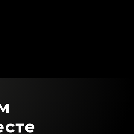
м
есте